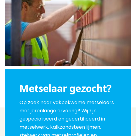
Metselaar gezocht?
Op zoek naar vakbekwame metselaars
met jarenlange ervaring? Wij zijn
gespecialiseerd en gecertificeerd in
metselwerk, kalkzandsteen lijmen,
stelwerk van metselprofielen en